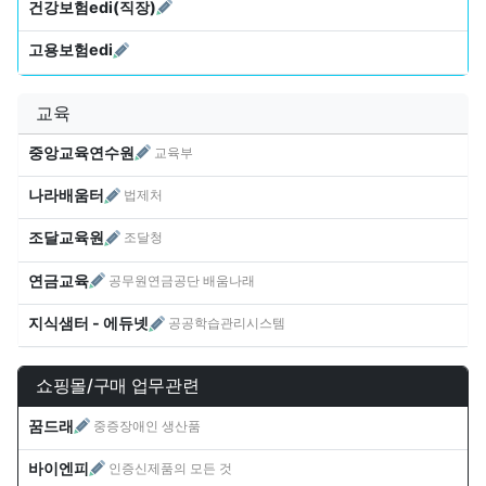
건강보험edi(직장)
고용보험edi
교육
중앙교육연수원
교육부
나라배움터
법제처
조달교육원
조달청
연금교육
공무원연금공단 배움나래
지식샘터 - 에듀넷
공공학습관리시스템
쇼핑몰/구매 업무관련
꿈드래
중증장애인 생산품
바이엔피
인증신제품의 모든 것