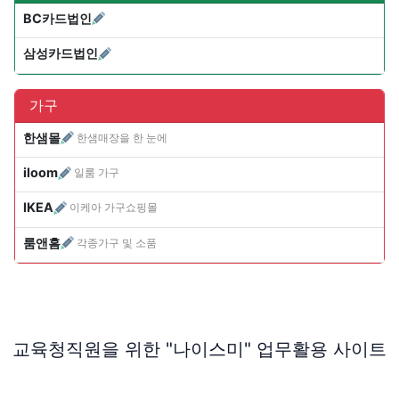
BC카드법인
삼성카드법인
가구
한샘몰
한샘매장을 한 눈에
iloom
일룸 가구
IKEA
이케아 가구쇼핑몰
룸앤홈
각종가구 및 소품
교육청직원을 위한 "나이스미" 업무활용 사이트