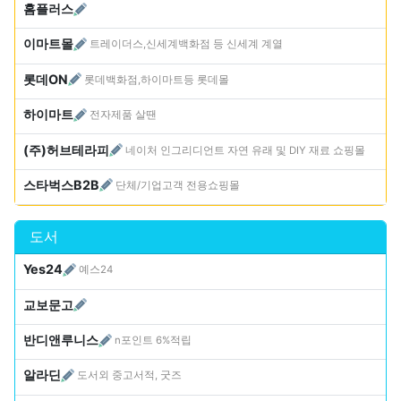
홈플러스
이마트몰
트레이더스,신세계백화점 등 신세계 계열
롯데ON
롯데백화점,하이마트등 롯데몰
하이마트
전자제품 살땐
(주)허브테라피
네이처 인그리디언트 자연 유래 및 DIY 재료 쇼핑몰
스타벅스B2B
단체/기업고객 전용쇼핑몰
도서
Yes24
예스24
교보문고
반디앤루니스
n포인트 6%적립
알라딘
도서외 중고서적, 굿즈