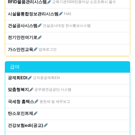
RFID물품관리시스템
교육기관1000만원이상 소요조회시 필수
시설물통합정보관리시스템
FMS
건설공사시스템
건설공사대장 전사통보시스템
전기안전여기로
가스안전교육
업체로그인
급여
공제회EDI
교직원공제회EDI
맞춤형복지
공무원연금공단 시스템
국세청 홈텍스
원천세 및 세무보고
탄소포인트제
건강보험edi(공교)