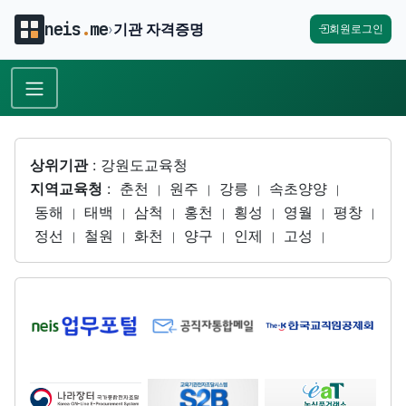
neis
.
me
›
기관 자격증명
회원로그인
상위기관
:
강원도교육청
지역교육청
:
춘천
원주
강릉
속초양양
|
|
|
|
동해
태백
삼척
홍천
횡성
영월
평창
|
|
|
|
|
|
|
정선
철원
화천
양구
인제
고성
|
|
|
|
|
|