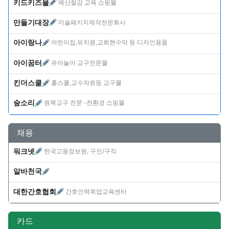
키드키즈몰
예산절감 교육 쇼핑몰
만들기대장
미술패키지제작전문회사
아이랑나
어린이집,유치원,교회현수막 등 디자인용품
아이꿈터
유아놀이 교구전문몰
킨더스쿨
홈스쿨,교수자료등 교구몰
숲소리
원목교구 전문 -찬환경 쇼핑몰
채용
워크넷
한국고용정보원, 구인/구직
알바천국
대한간호협회
간호인력취업교육센터
카드