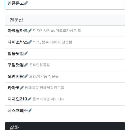
영풍문고
전문샵
아크릴마트
디자인사인몰, 아크릴가공 제조
다이소박스
박스, 봉투, 테이프 전문몰
철물닷컴
꾸밈닷컴
온라인철물점
오렌지팜
보건,의약품 전문몰
카마코
카페용품 인쇄제작전문몰
디자인210
폰트저작권 하이에나
네스프레소
잡화