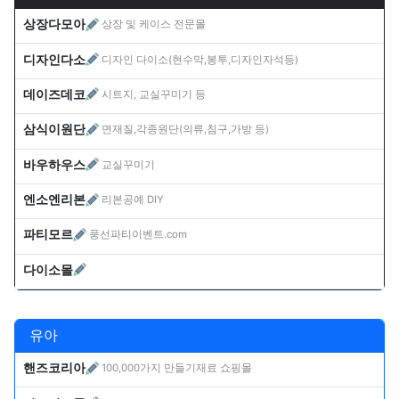
상장다모아
상장 및 케이스 전문몰
디자인다소
디자인 다이소(현수막,봉투,디자인자석등)
데이즈데코
시트지, 교실꾸미기 등
삼식이원단
면재질,각종원단(의류,침구,가방 등)
바우하우스
교실꾸미기
엔소엔리본
리본공예 DIY
파티모르
풍선파티이벤트.com
다이소몰
유아
핸즈코리아
100,000가지 만들기재료 쇼핑몰