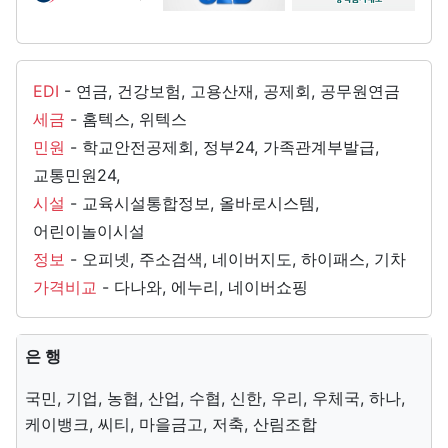
EDI
-
연금
,
건강보험
,
고용산재
,
공제회
,
공무원연금
세금
-
홈텍스
,
위텍스
민원
-
학교안전공제회
,
정부24
,
가족관계부발급
,
교통민원24
,
시설
-
교육시설통합정보
,
올바로시스템
,
어린이놀이시설
정보
-
오피넷
,
주소검색
,
네이버지도
,
하이패스
,
기차
가격비교
-
다나와
,
에누리
,
네이버쇼핑
은 행
국민
,
기업
,
농협
,
산업
,
수협
,
신한
,
우리
,
우체국
,
하나
,
케이뱅크
,
씨티
,
마을금고
,
저축
,
산림조합