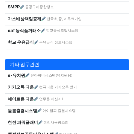
SMPP
공공구매종합정보
가스배상책임공제
전국초,중,고 무료가입
eaT농식품거래소
학교급식조달시스템
학교 우유급식
우유급식 정보시스템
기타 업무관련
e-유치원
유아학비시스템(유치원용)
카카오톡 다운
컴퓨터용 카카오톡 받기
네이트온 다운
업무용 메신저1
돌봄출결시스템
아이알피 출결시스템
한전 파워플래너
한전사용량조회