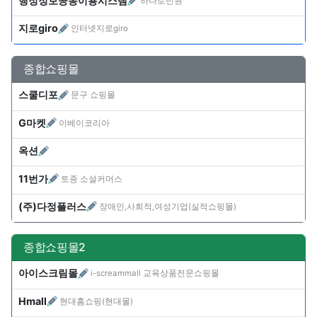
행정정보공동이용시스템
하나로민원
지로giro
인터넷지로giro
종합쇼핑몰
스쿨디포
문구 쇼핑몰
G마켓
이베이코리아
옥션
11번가
토종 소설커머스
(주)다정플러스
장애인,사회적,여성기업(실적쇼핑몰)
종합쇼핑몰2
아이스크림몰
i-screammall 교육상품전문쇼핑몰
Hmall
현대홈쇼핑(현대몰)