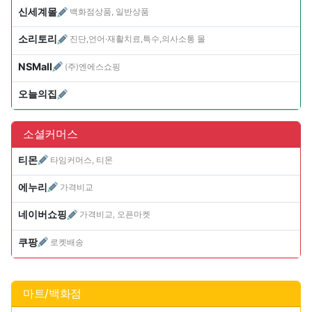
신세계몰
백화점상품, 일반상품
소리토리
진단,언어·재활치료,특수,의사소통 몰
NSMall
(주)엔에스쇼핑
오늘의집
소셜커머스
티몬
타임커머스, 티몬
에누리
가격비교
네이버쇼핑
가격비교, 오픈마켓
쿠팡
로켓배송
마트/백화점